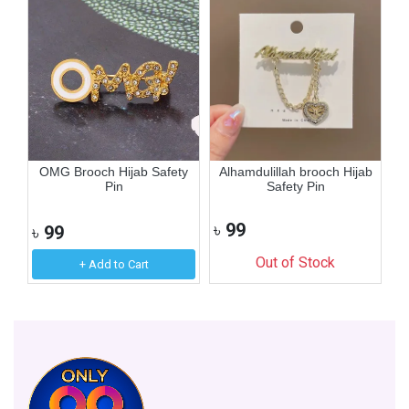
in
OMG Brooch Hijab Safety
Alhamdulillah brooch Hijab
Pin
Safety Pin
৳
99
৳
99
৳
Out of Stock
+ Add to Cart