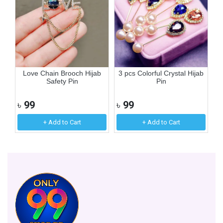
y
Love Chain Brooch Hijab
3 pcs Colorful Crystal Hijab
Cu
Safety Pin
Pin
৳
99
৳
99
৳
+ Add to Cart
+ Add to Cart