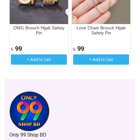
in
OMG Brooch Hijab Safety
Love Chain Brooch Hijab
C
Pin
Safety Pin
৳
99
৳
99
৳
+ Add to Cart
+ Add to Cart
Only 99 Shop BD