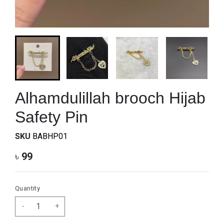
Alhamdulillah brooch Hijab
Safety Pin
SKU
BABHP01
৳
99
Quantity
-
+