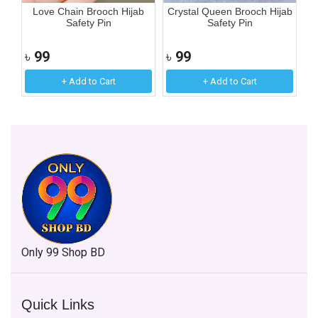
y
Love Chain Brooch Hijab
Crystal Queen Brooch Hijab
Cu
Safety Pin
Safety Pin
৳
99
৳
99
৳
+ Add to Cart
+ Add to Cart
Only 99 Shop BD
Quick Links