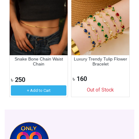
art
Snake Bone Chain Waist
Luxury Trendy Tulip Flower
Chain
Bracelet
৳
160
৳
250
৳
Out of Stock
+ Add to Cart