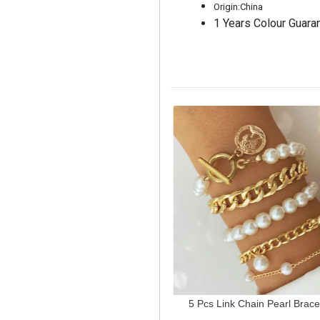
Origin:China
1 Years Colour Guara
xury Trendy Tulip Flower Bracelet
5 Pcs Link Chain Pearl Bracel