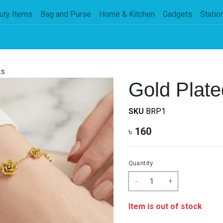
uty Items
Bag and Purse
Home & Kitchen
Gadgets
Statio
ts
Gold Plate
SKU
BRP1
৳
160
Quantity
-
+
Item is out of stock