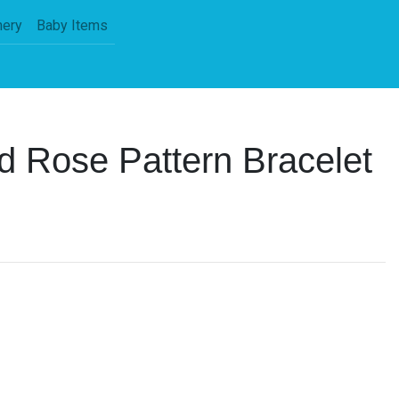
nery
Baby Items
d Rose Pattern Bracelet