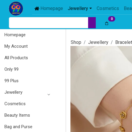
Homepage
Jewellery
Cosmetics
Bea
0
Homepage
Shop
Jewellery
Bracele
My Account
All Products
Only 99
99 Plus
Jewellery
Cosmetics
Beauty Items
Bag and Purse