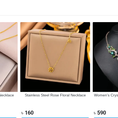
ecklace
Stainless Steel Rose Floral Necklace
Women's Crysta
৳
160
৳
590