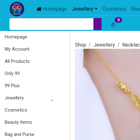
Homepage
Jewellery
Cosmetics
Bea
0
Homepage
Shop
Jewellery
Necklac
My Account
All Products
Only 99
99 Plus
Jewellery
Cosmetics
Beauty Items
Bag and Purse