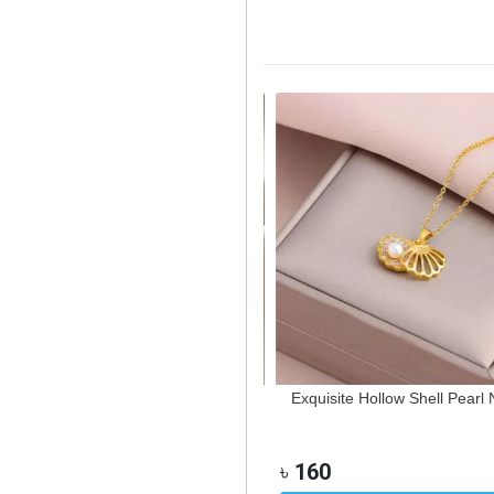
 Cherry Chokers Pendant Necklace
Exquisite Hollow Shell Pearl N
90
৳
160