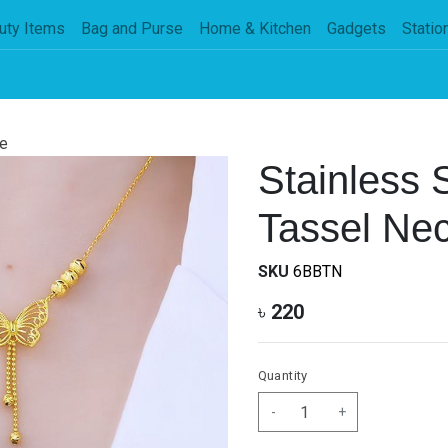
uty Items
Bag and Purse
Home & Kitchen
Gadgets
Statio
e
Stainless 
Tassel Ne
SKU
6BBTN
৳
220
Quantity
-
+