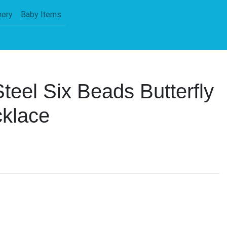
nery
Baby Items
Steel Six Beads Butterfly
cklace