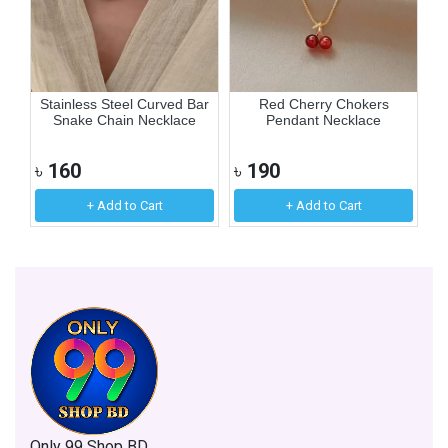
er
Stainless Steel Curved Bar
Red Cherry Chokers
Ex
Snake Chain Necklace
Pendant Necklace
৳
160
৳
190
৳
+ Add to Cart
+ Add to Cart
Only 99 Shop BD