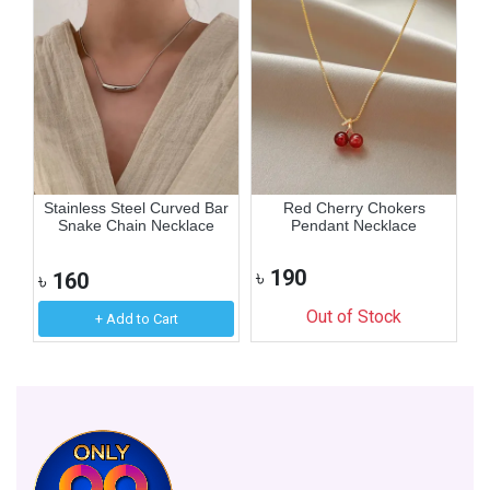
er
Stainless Steel Curved Bar
Red Cherry Chokers
Ex
Snake Chain Necklace
Pendant Necklace
৳
190
৳
160
৳
Out of Stock
+ Add to Cart