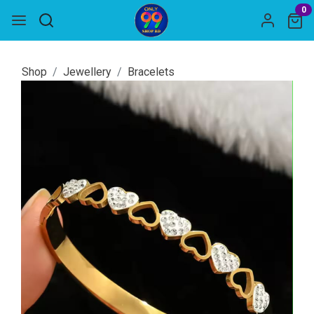
0
Shop
Jewellery
Bracelets