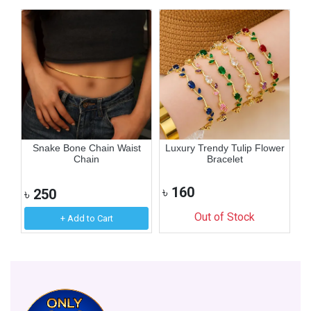
art
Snake Bone Chain Waist
Luxury Trendy Tulip Flower
Chain
Bracelet
৳
160
৳
250
৳
Out of Stock
+ Add to Cart