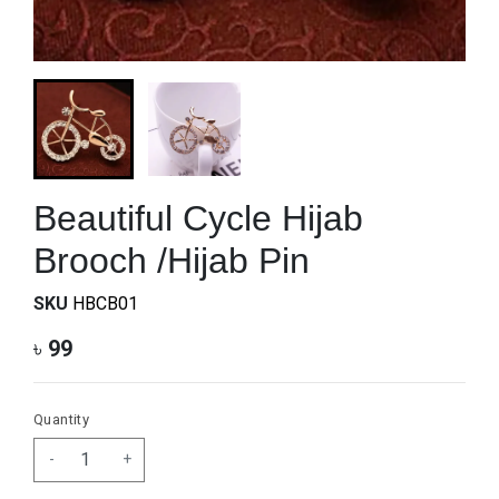
Beautiful Cycle Hijab
Brooch /Hijab Pin
SKU
HBCB01
৳
99
Quantity
-
+