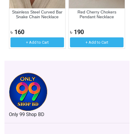
er
Stainless Steel Curved Bar
Red Cherry Chokers
Ex
Snake Chain Necklace
Pendant Necklace
৳
160
৳
190
৳
+ Add to Cart
+ Add to Cart
Only 99 Shop BD