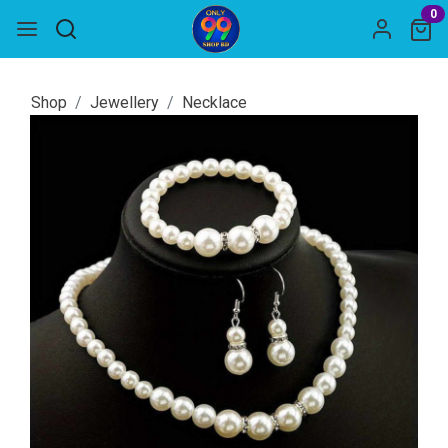
0
Shop
Jewellery
Necklace