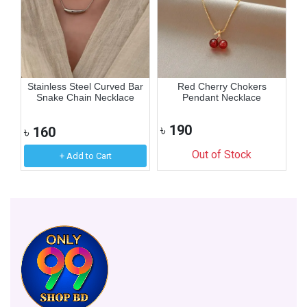
er
Stainless Steel Curved Bar
Red Cherry Chokers
Ex
Snake Chain Necklace
Pendant Necklace
৳
190
৳
160
৳
Out of Stock
+ Add to Cart