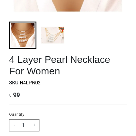
4 Layer Pearl Necklace
For Women
SKU
N4LPN02
৳
99
Quantity
-
+