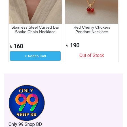
er
Stainless Steel Curved Bar
Red Cherry Chokers
Ex
Snake Chain Necklace
Pendant Necklace
৳
190
৳
160
৳
Out of Stock
+ Add to Cart
Only 99 Shop BD