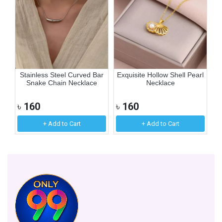
er
Stainless Steel Curved Bar
Exquisite Hollow Shell Pearl
S
Snake Chain Necklace
Necklace
৳
160
৳
160
৳
+ Add to Cart
+ Add to Cart