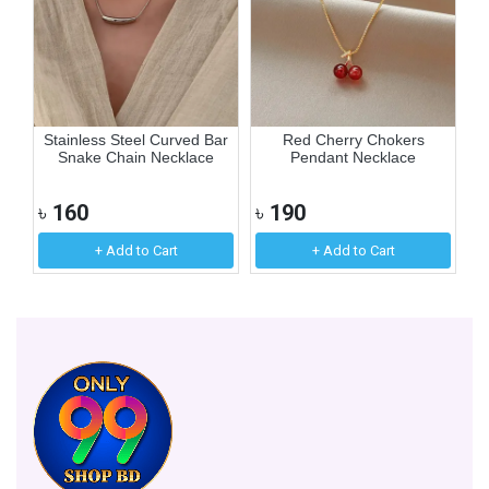
er
Stainless Steel Curved Bar
Red Cherry Chokers
Ex
Snake Chain Necklace
Pendant Necklace
৳
160
৳
190
৳
+ Add to Cart
+ Add to Cart