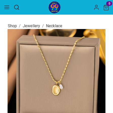
0
Shop
Jewellery
Necklace