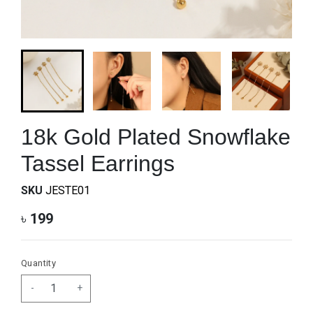
18k Gold Plated Snowflake
Tassel Earrings
SKU
JESTE01
৳
199
Quantity
-
+