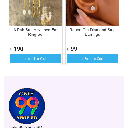
ne
6 Pair Butterfly Love Ear
Round Cut Diamond Stud
Ring Set
Earrings
৳
190
৳
99
৳
+ Add to Cart
+ Add to Cart
Only 99 Shop BD