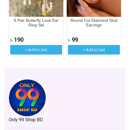
ne
6 Pair Butterfly Love Ear
Round Cut Diamond Stud
Ring Set
Earrings
৳
190
৳
99
৳
+ Add to Cart
+ Add to Cart
Only 99 Shop BD