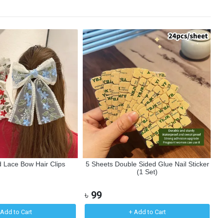
 Lace Bow Hair Clips
5 Sheets Double Sided Glue Nail Sticker
(1 Set)
৳
99
Add to Cart
+ Add to Cart