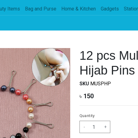
uty Items
Bag and Purse
Home & Kitchen
Gadgets
Statio
12 pcs Mul
Hijab Pins 
SKU
MUSPHP
৳
150
Quantity
-
+