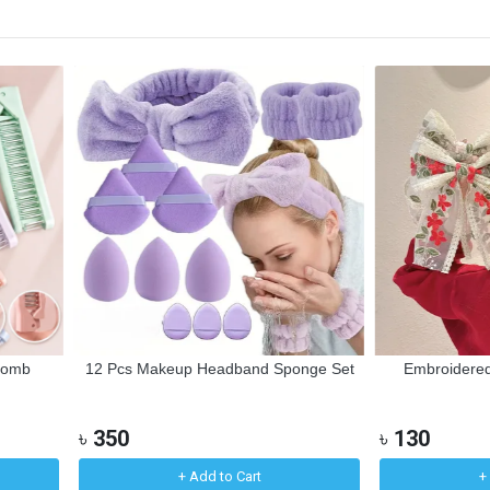
Comb
12 Pcs Makeup Headband Sponge Set
Embroidered
৳
350
৳
130
+ Add to Cart
+ 