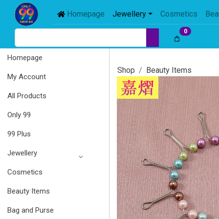
Homepage
Jewellery
Cosmetics
Bea
0
Homepage
Shop
Beauty Items
My Account
All Products
Only 99
99 Plus
Jewellery
Cosmetics
Beauty Items
Bag and Purse