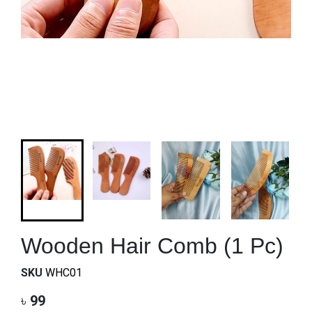
Wooden Hair Comb (1 Pc)
SKU
WHC01
৳
99