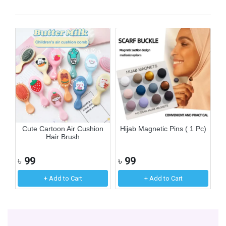
Cute Cartoon Air Cushion
Hijab Magnetic Pins ( 1 Pc)
F
Hair Brush
৳
99
৳
99
৳
+ Add to Cart
+ Add to Cart