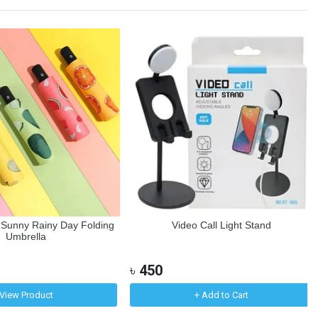
Sunny Rainy Day Folding
Video Call Light Stand
Umbrella
৳
450
iew Product
+ Add to Cart