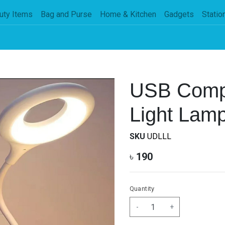
uty Items
Bag and Purse
Home & Kitchen
Gadgets
Statio
USB Comp
Light Lam
SKU
UDLLL
৳
190
Quantity
-
+