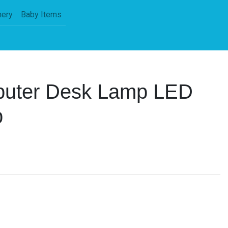
nery
Baby Items
uter Desk Lamp LED
p