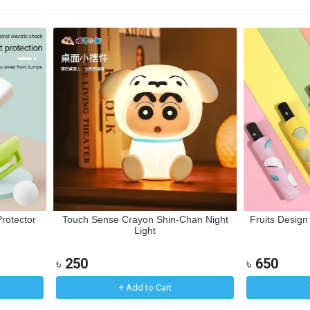
otector
Touch Sense Crayon Shin-Chan Night
Fruits Design 
Light
৳
250
৳
650
+ Add to Cart
V