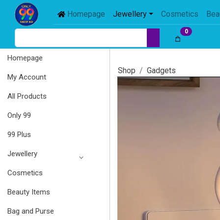
Homepage
Jewellery
Cosmetics
Bea
0
Homepage
Shop
Gadgets
My Account
All Products
Only 99
99 Plus
Jewellery
Cosmetics
Beauty Items
Bag and Purse