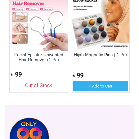
n
Facial Epilator Unwanted
Hijab Magnetic Pins ( 1 Pc)
F
Hair Remover (1 Pc)
৳
99
৳
99
৳
Out of Stock
+ Add to Cart