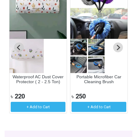
৳
e
Waterproof AC Dust Cover
Portable Microfiber Car
Protector ( 2 - 2.5 Ton)
Cleaning Brush
৳
220
৳
250
+ Add to Cart
+ Add to Cart