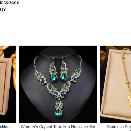
Necklaces
LOY
ecklace
Women's Crystal Teardrop Necklace Set
Stainless St