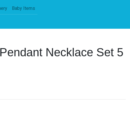
nery
Baby Items
 Pendant Necklace Set 5