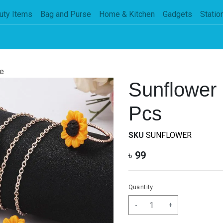
uty Items
Bag and Purse
Home & Kitchen
Gadgets
Statio
e
Sunflower
Pcs
SKU
SUNFLOWER
৳
99
Quantity
-
+