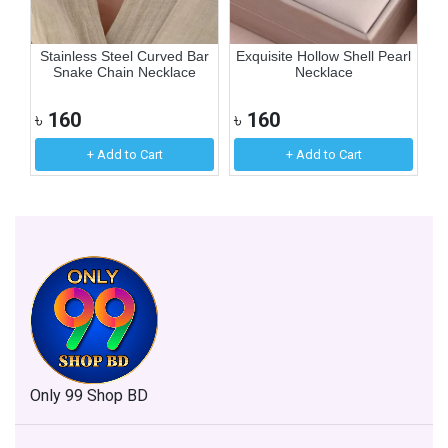
er
Stainless Steel Curved Bar
Exquisite Hollow Shell Pearl
S
Snake Chain Necklace
Necklace
৳
160
৳
160
৳
+ Add to Cart
+ Add to Cart
Only 99 Shop BD