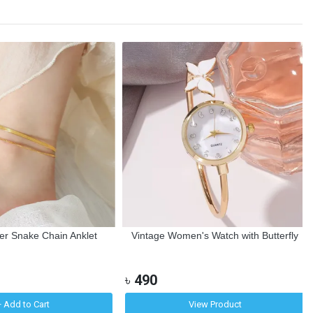
r Snake Chain Anklet
Vintage Women's Watch with Butterfly
৳
490
Add to Cart
View Product