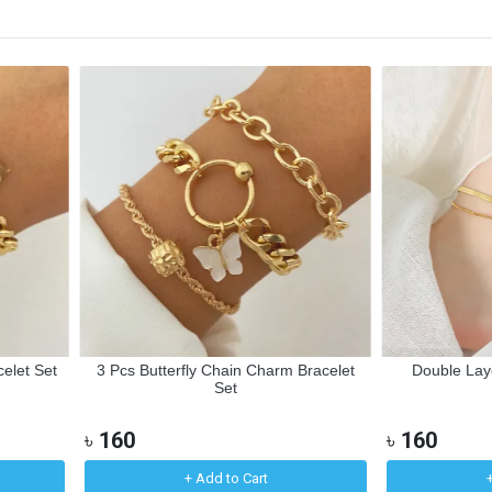
let Set
3 Pcs Butterfly Chain Charm Bracelet
Double Laye
Set
৳
160
৳
160
+ Add to Cart
+ 