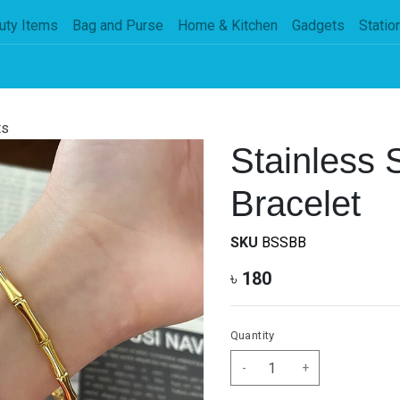
uty Items
Bag and Purse
Home & Kitchen
Gadgets
Statio
ts
Stainless
Bracelet
SKU
BSSBB
৳
180
Quantity
-
+