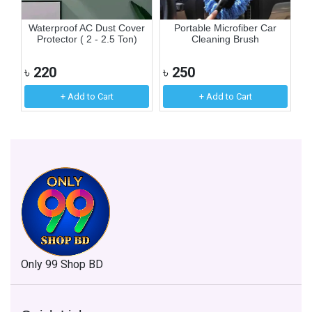
e
Waterproof AC Dust Cover
Portable Microfiber Car
M
Protector ( 2 - 2.5 Ton)
Cleaning Brush
৳
220
৳
250
৳
+ Add to Cart
+ Add to Cart
Only 99 Shop BD