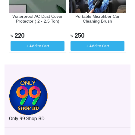
e
Waterproof AC Dust Cover
Portable Microfiber Car
M
Protector ( 2 - 2.5 Ton)
Cleaning Brush
৳
220
৳
250
৳
+ Add to Cart
+ Add to Cart
Only 99 Shop BD