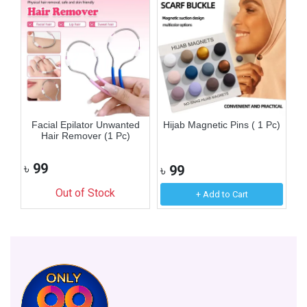
n
Facial Epilator Unwanted
Hijab Magnetic Pins ( 1 Pc)
F
Hair Remover (1 Pc)
৳
99
৳
99
৳
Out of Stock
+ Add to Cart