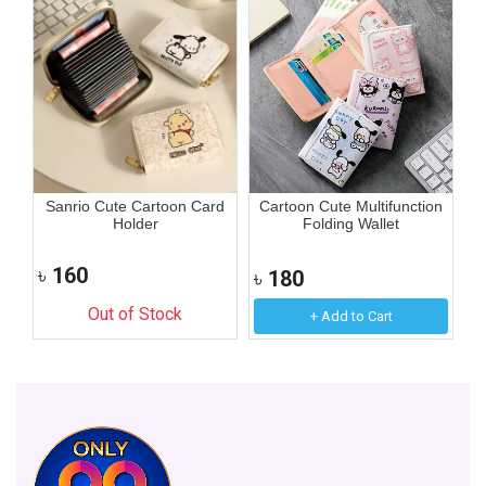
t
Sanrio Cute Cartoon Card
Cartoon Cute Multifunction
C
Holder
Folding Wallet
৳
160
৳
180
৳
Out of Stock
+ Add to Cart