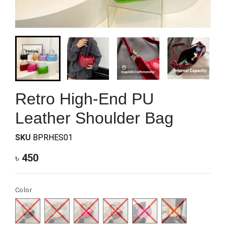
Retro High-End PU
Leather Shoulder Bag
SKU
BPRHES01
৳
450
Color