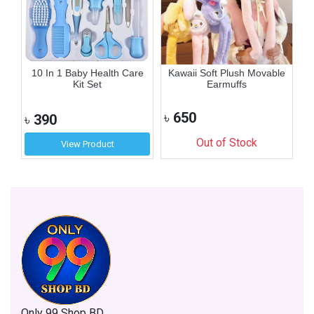
ip
10 In 1 Baby Health Care
Kawaii Soft Plush Movable
Kit Set
Earmuffs
৳
650
৳
৳
390
Out of Stock
View Product
Only 99 Shop BD