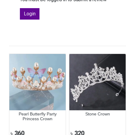
Login
Pearl Butterfly Party
Stone Crown
/
Princess Crown
৳
360
৳
320
৳