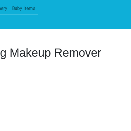
nery
Baby Items
ing Makeup Remover