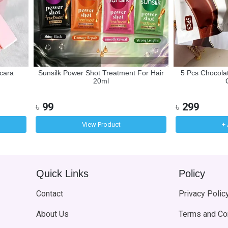
scara
Sunsilk Power Shot Treatment For Hair
5 Pcs Chocolat
20ml
৳
99
৳
299
View Product
+ 
Quick Links
Policy
Contact
Privacy Polic
About Us
Terms and Co