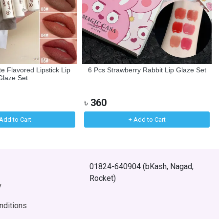
e Flavored Lipstick Lip
6 Pcs Strawberry Rabbit Lip Glaze Set
Glaze Set
৳
360
Add to Cart
+ Add to Cart
01824-640904 (bKash, Nagad,
Rocket)
y
nditions