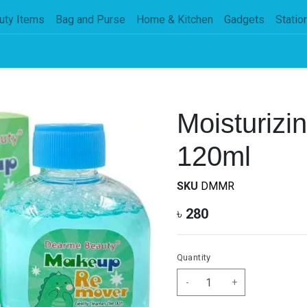
uty Items
Bag and Purse
Home & Kitchen
Gadgets
Statio
Moisturiz
120ml
SKU
DMMR
৳
280
Quantity
-
+