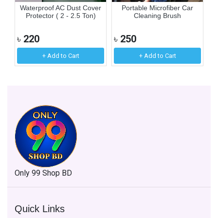
e
Waterproof AC Dust Cover
Portable Microfiber Car
M
Protector ( 2 - 2.5 Ton)
Cleaning Brush
৳
220
৳
250
৳
+ Add to Cart
+ Add to Cart
Only 99 Shop BD
Quick Links