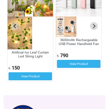
3600mAh Rechargeable
USB Power Handheld Fan
e
Artificial Ivy Leaf Curtain
৳
790
Led String Light
View Product
৳
150
View Product