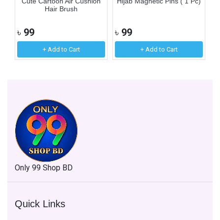
Cute Cartoon Air Cushion
Hijab Magnetic Pins ( 1 Pc)
F
Hair Brush
৳
99
৳
99
৳
+ Add to Cart
+ Add to Cart
Only 99 Shop BD
Quick Links