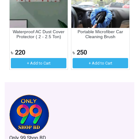
e
Waterproof AC Dust Cover
Portable Microfiber Car
M
Protector ( 2 - 2.5 Ton)
Cleaning Brush
৳
220
৳
250
৳
+ Add to Cart
+ Add to Cart
Only 99 Shop BD