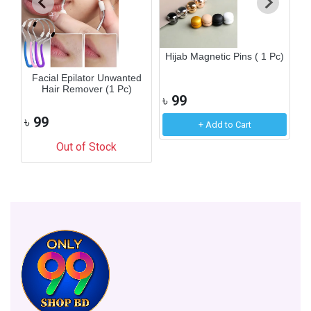
Hijab Magnetic Pins ( 1 Pc)
n
Facial Epilator Unwanted
Hair Remover (1 Pc)
৳
99
৳
99
+ Add to Cart
Out of Stock