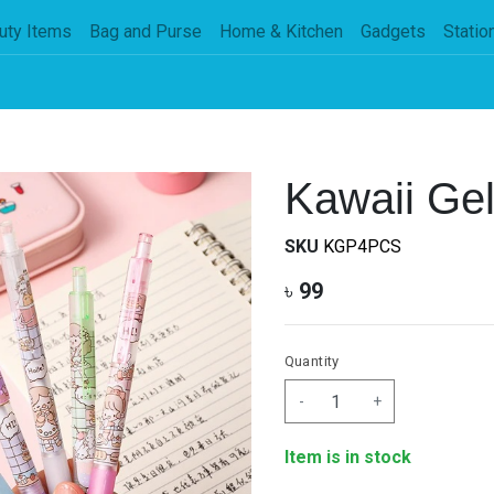
uty Items
Bag and Purse
Home & Kitchen
Gadgets
Statio
Kawaii Gel
SKU
KGP4PCS
৳
99
Quantity
-
+
Item is in stock