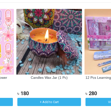
lower
Candles Wax Jar (1 Pc)
12 Pcs Learning 
৳
180
৳
280
+ Add to Cart
V