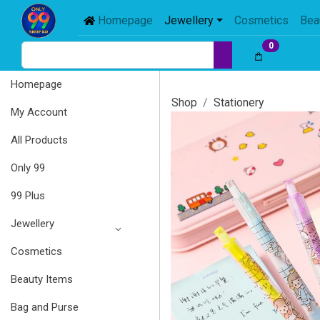
Homepage
Jewellery
Cosmetics
Bea
0
Homepage
Shop
Stationery
My Account
All Products
Only 99
99 Plus
Jewellery
Cosmetics
Beauty Items
Bag and Purse