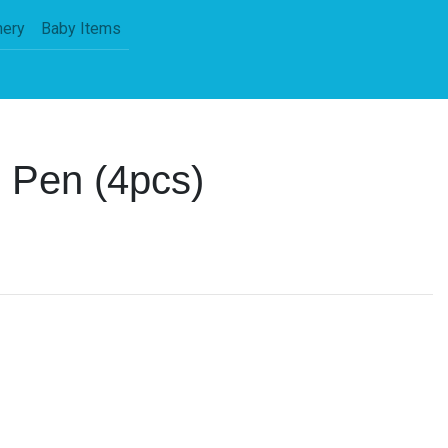
nery
Baby Items
 Pen (4pcs)