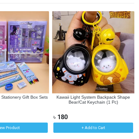
Stationery Gift Box Sets
Kawaii Light System Backpack Shape
Bear/Cat Keychain (1 Pc)
৳
180
iew Product
+ Add to Cart