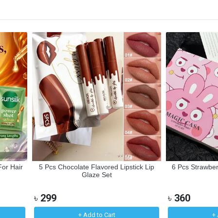
For Hair
5 Pcs Chocolate Flavored Lipstick Lip
6 Pcs Strawber
Glaze Set
৳
299
৳
360
+ Add to Cart
+ 