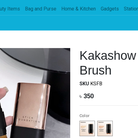
uty Items
Bag and Purse
Home & Kitchen
Gadgets
Statio
Kakashow 
Brush
SKU
KSFB
৳
350
Color