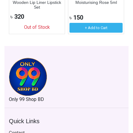
Wooden Lip Liner Lipstick
Moisturising Rose 5ml
Set
৳
320
৳
150
৳
Out of Stock
+ Add to Cart
Only 99 Shop BD
Quick Links
Contact