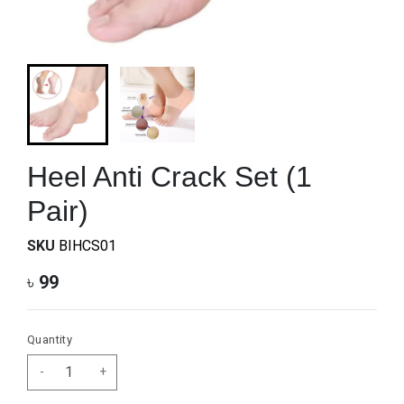
Heel Anti Crack Set (1
Pair)
SKU
BIHCS01
৳
99
Quantity
-
+