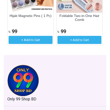
n
Hijab Magnetic Pins ( 1 Pc)
Foldable Two-in-One Hair
1
Comb
৳
99
৳
99
৳
+ Add to Cart
+ Add to Cart
Only 99 Shop BD