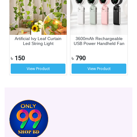
e
Artificial Ivy Leaf Curtain
3600mAh Rechargeable
1
Led String Light
USB Power Handheld Fan
৳
150
৳
790
৳
View Product
View Product