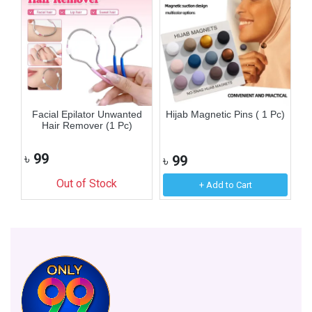
n
Facial Epilator Unwanted
Hijab Magnetic Pins ( 1 Pc)
F
Hair Remover (1 Pc)
৳
99
৳
99
৳
Out of Stock
+ Add to Cart