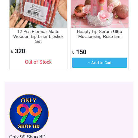
12 Pcs Flormar Matte
Beauty Lip Serum Ultra
Wooden Lip Liner Lipstick
Moisturising Rose 5ml
Set
৳
320
৳
150
৳
Out of Stock
+ Add to Cart
Only 99 Shop BD