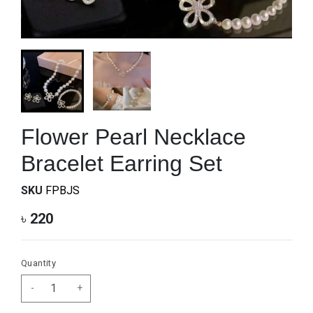
Flower Pearl Necklace
Bracelet Earring Set
SKU
FPBJS
৳
220
Quantity
-
+