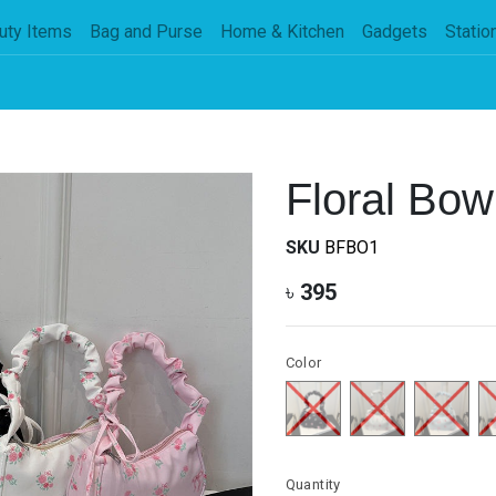
uty Items
Bag and Purse
Home & Kitchen
Gadgets
Statio
Floral Bow
SKU
BFBO1
৳
395
Color
Quantity