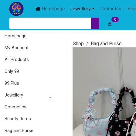
Homepage
Jewellery
Cosmetics
Bea
0
Homepage
Shop
Bag and Purse
My Account
All Products
Only 99
99 Plus
Jewellery
Cosmetics
Beauty Items
Bag and Purse