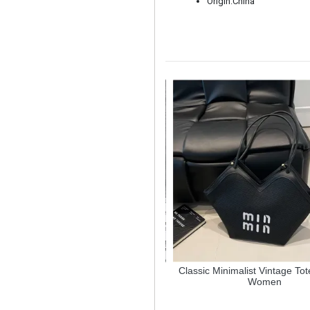
Origin:China
rtoon Cute Multifunction Folding
Classic Minimalist Vintage Tote
Wallet
Women