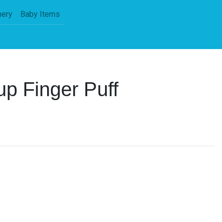
nery
Baby Items
p Finger Puff