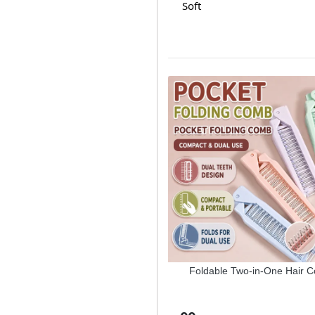
Soft
Hijab Magnetic Pins ( 1 Pc)
Foldable Two-in-One Hair 