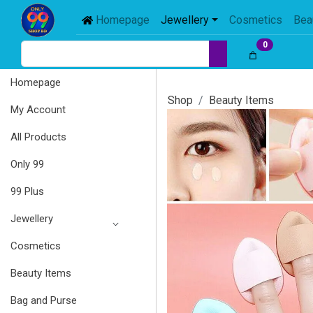
Homepage
Jewellery
Cosmetics
Bea
0
Homepage
Shop
Beauty Items
My Account
All Products
Only 99
99 Plus
Jewellery
Cosmetics
Beauty Items
Bag and Purse