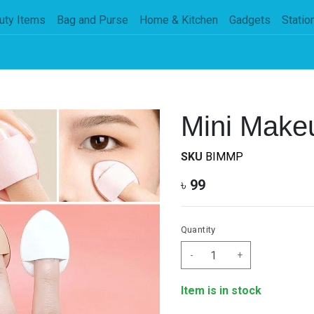
uty Items
Bag and Purse
Home & Kitchen
Gadgets
Statio
Mini Makeu
SKU
BIMMP
৳
99
Quantity
-
+
Item is in stock