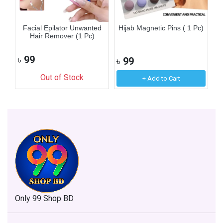
n
Facial Epilator Unwanted
Hijab Magnetic Pins ( 1 Pc)
F
Hair Remover (1 Pc)
৳
99
৳
99
৳
Out of Stock
+ Add to Cart
Only 99 Shop BD